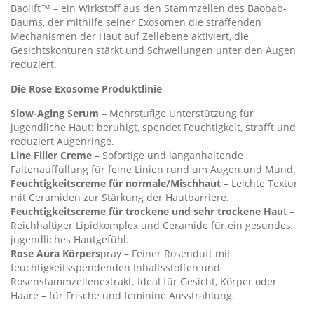
Baolift™ – ein Wirkstoff aus den Stammzellen des Baobab-
Baums, der mithilfe seiner Exosomen die straffenden
Mechanismen der Haut auf Zellebene aktiviert, die
Gesichtskonturen stärkt und Schwellungen unter den Augen
reduziert.
Die Rose Exosome Produktlinie
Slow-Aging Serum
– Mehrstufige Unterstützung für
jugendliche Haut: beruhigt, spendet Feuchtigkeit, strafft und
reduziert Augenringe.
Line Filler Creme
– Sofortige und langanhaltende
Faltenauffüllung für feine Linien rund um Augen und Mund.
Feuchtigkeitscreme für normale/Mischhaut
– Leichte Textur
mit Ceramiden zur Stärkung der Hautbarriere.
Feuchtigkeitscreme für trockene und sehr trockene Hau
t –
Reichhaltiger Lipidkomplex und Ceramide für ein gesundes,
jugendliches Hautgefühl.
Rose Aura Körpers
pray – Feiner Rosenduft mit
feuchtigkeitsspendenden Inhaltsstoffen und
Rosenstammzellenextrakt. Ideal für Gesicht, Körper oder
Haare – für Frische und feminine Ausstrahlung.