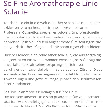
So Fine Aromatherapie Linie
Solanie
Tauchen Sie ein in die Welt der ätherischen Öle mit unserer
exklusiven Aromatherapie-Linie SO FINE von Solanie
Professinal Cosmetics, speziell entwickelt für professionelle
Kosmetikstudios. Unsere Linie umfasst hochwertige Monoöle,
nährende Basisöle und fein abgestimmte Ölmischungen, die
ein ganzheitliches Pflege- und Entspannungserlebnis bieten.
Unsere Monoöle sind reine ätherische Öle, die aus sorgfältig
ausgewählten Pflanzen gewonnen werden. Jedes Öl trägt die
unverfälschte Kraft seines Ursprungs in sich – von
beruhigendem Lavendel bis hin zu belebender Zitrone. Diese
konzentrierten Essenzen eignen sich perfekt für individuelle
Anwendungen und gezielte Pflege, je nach den Bedürfnissen
Ihrer Kund:innen.
Basisöle: Nährende Grundlagen für Ihre Haut
Die Basisöle unserer Linie sind pflanzliche Öle von höchster
Qualität, wie Mandel-, Jojoba- oder Traubenkernöl. Sie dienen
nicht nur als ideale Trägeröle für ätherische Öle, sondern