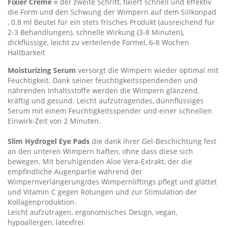
Fixier Creme =
der zweite Schritt, fixiert schnell und effektiv
die Form und den Schwung der Wimpern auf dem Silikonpad
, 0.8 ml Beutel für ein stets frisches Produkt (ausreichend für
2-3 Behandlungen), schnelle Wirkung (3-8 Minuten),
dickflüssige, leicht zu verteilende Formel, 6-8 Wochen
Haltbarkeit
Moisturizing Serum
versorgt die Wimpern wieder optimal mit
Feuchtigkeit. Dank seiner feuchtigkeitsspendenden und
nährenden Inhaltsstoffe werden die Wimpern glänzend,
kräftig und gesund. Leicht aufzutragendes, dünnflüssiges
Serum mit einem Feuchtigkeitsspender und einer schnellen
Einwirk-Zeit von 2 Minuten.
Slim Hydrogel Eye Pads
die dank ihrer Gel-Beschichtung fest
an den unteren Wimpern haften, ohne dass diese sich
bewegen. Mit beruhigenden Aloe Vera-Extrakt, der die
empfindliche Augenpartie während der
Wimpernverlängerung/des Wimpernliftings pflegt und glättet
und Vitamin C gegen Rötungen und zur Stimulation der
Kollagenproduktion.
Leicht aufzutragen, ergonomisches Design, vegan,
hypoallergen, latexfrei